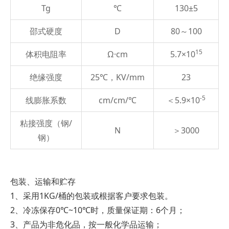
Tg
℃
130±5
邵式硬度
D
80～100
15
体积电阻率
Ω·cm
5.7×10
绝缘强度
25℃，KV/mm
23
-5
线膨胀系数
cm/cm/℃
＜5.9×10
粘接强度（钢/
N
＞3000
钢）
包装、运输和贮存
1、采用1KG/桶的包装或根据客户要求包装。
2、冷冻保存0℃~10℃时，质量保证期：6个月；
3、产品为非危化品，按一般化学品运输；