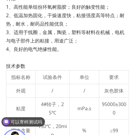
1、高性能单组份环氧树脂胶；良好的触变性能；
2、低温加热固化，干燥速度快，粘接强度高等特点；耐
热，耐水，耐药品性能优良；
3、适用于线圈，金属，陶瓷，塑料等材料在机械，电机
与电子部件上的粘接，用途广泛；
4、良好的电气绝缘性能。
技术参数
指标名称
试验条件
单位
要求
外观
/
/
灰色胶体
4#转子，2
95000±300
粘度
mPa.s
5℃
0
可以寄样测试吗
150℃，20mi
固体含量
%
≥99
n