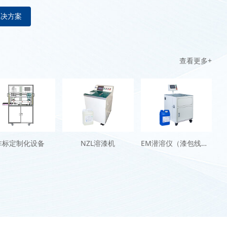
解决方案
查看更多+
非标定制化设备
NZL溶漆机
EM潜溶仪（漆包线脱漆机）