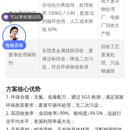
电子废弃
自动化分离提纯，处理效
物处理
贵金属回收设
率 100KG / 小时；配套试
厂、电镀
可以寄样测试吗
备
剂循环使用，人工成本降
厂回收生
低 60%
产线
回收工艺
实现贵金属残留回收，废
废液处理辅助
废液处
液达标排放；降低二次污
剂
理、污染
染，符合环保验收标准
物减排
方案核心优势
1. 环保合规：无氰、低毒配方，通过 SGS 检测，满足国家
环保政策要求；废液可循环处理，无二次污染；
2. 高回收效率：金回收率≥99%、银纯度≥99.5%，远超行
业平均水平，资源利用率最大化；
3. 无损基材：精准退镀，不损伤基体材质，适配精密部件