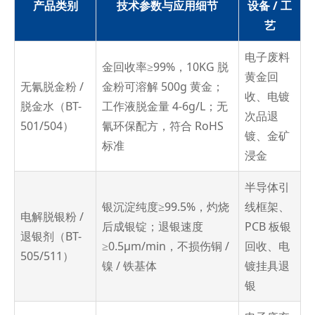
产品类别
技术参数与应用细节
设备 / 工
艺
电子废料
金回收率≥99%，10KG 脱
黄金回
无氰脱金粉 /
金粉可溶解 500g 黄金；
收、电镀
脱金水（BT-
工作液脱金量 4-6g/L；无
次品退
501/504）
氰环保配方，符合 RoHS
镀、金矿
标准
浸金
半导体引
银沉淀纯度≥99.5%，灼烧
线框架、
电解脱银粉 /
后成银锭；退银速度
PCB 板银
退银剂（BT-
≥0.5μm/min，不损伤铜 /
回收、电
505/511）
镍 / 铁基体
镀挂具退
银