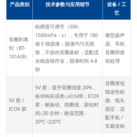
产品类别
技术参数与应用细节
设备 / 工
艺
粘稠度可调节（500-
1500mPa・s），专用于 180
微型扬声
音圈剥离
级 E 线脱漆；脱漆均匀无残
器、耳机
剂（BT-
留，不损伤音圈基材；适配流
音圈焊接
101A/B）
水线连续作业，脱漆时间 4-8
前处理
秒
音圈漆包
SV 胶：提升音圈强度 20%，
线改性粘
振动响应误差≤±0.5dB；ICOK
SV 胶 /
接、线头
胶：耐振动、防断线，固化时
ICOK 胶
固定，适
间≤30 分钟；耐温范围 -
配手机 /
20℃~220℃
车载音响