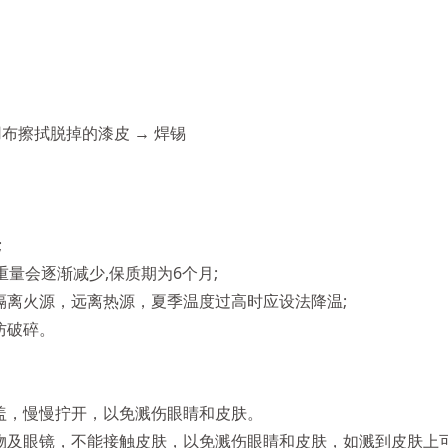
用布擦拭脱掉的漆皮 → 焊锡
;
量会逐渐减少,保质期为6个月;
隔离火源，远离热源，夏季温度过高时应设法降温;
防破碎。
盖，慢慢拧开，以免溅伤眼睛和皮肤。
物及眼镜，不能接触皮肤，以免溅伤眼睛和皮肤，如溅到皮肤上