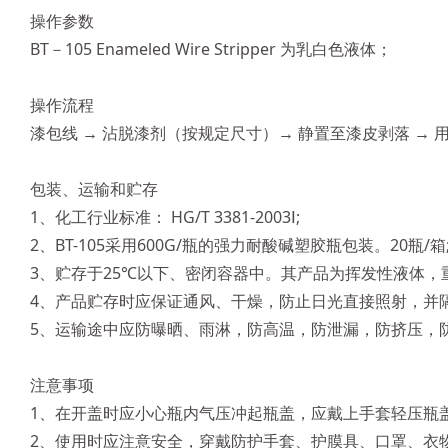
操作参数
BT－105 Enameled Wire Stripper 为乳白色液体；
操作流程
漆包线 → 沾脱漆剂（按规定尺寸）→ 静置至漆皮剥落 → 
包装、运输和贮存
1、化工行业标准： HG/T 3381-2003Ⅰ;
2、BT-105采用600G/瓶的强力耐酸碱塑胶瓶包装。20瓶/箱
3、贮存于25℃以下、密闭容器中。其产品为挥发性液体，重
4、产品贮存时应保证通风、干燥，防止日光直接照射，并
5、运输途中应防曝晒、雨淋，防高温，防泄漏，防挤压，
注意事项
1、在开盖时应小心瓶内气压冲起瓶盖，应戴上手套轻压瓶
2、使用时应注意安全，穿戴防护手套、护膜具、口罩、衣