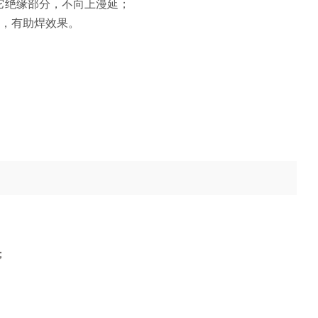
它绝缘部分，不向上漫延；
分，有助焊效果。
；