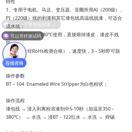
特性
1、专用于电机、马达、变压器、音圈所用AI（200级）、
PI（220级）线的剥漆和其它漆包线高温线脱漆，可适合
了解一下漆包线脱漆技术设备
流水线；
2、加温至350－380℃使用，直接熔掉漆皮，漆皮不残
可以寄样测试吗
留；
3、环保（经RoHs检测合格），速度快，3－5秒即可脱
除。
操作参数
BT－104 Enameled Wire Stripper为白色粉状；
操作流程
漆包线 → 浸入剥离粉溶液剂中5-10秒（加温至350－
380℃） → 水洗 → 浸BT－122红水 → 水洗 → 焊锡