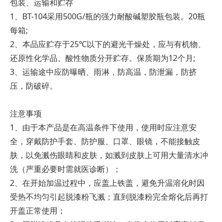
包装、运输和贮存
1、BT-104采用500G/瓶的强力耐酸碱塑胶瓶包装。20瓶
每箱;
2、本品应贮存于25℃以下的避光干燥处，应与有机物、
还原性化学品、酸性物质分开贮存。保质期为12个月;
3、运输途中应防曝晒、雨淋，防高温，防泄漏，防挤
压，防破碎。
注意事项
1、由于本产品是在高温条件下使用，使用时应注意安
全，穿戴防护手套、防护服、口罩、眼镜，不能接触皮
肤，以免溅伤眼睛和皮肤，如溅到皮肤上可用大量清水冲
洗（严重必要时需就医诊断）；
2、在开始加温过程中，应盖上铁盖，避免升温溶化时因
受热不均匀引起脱漆粉飞溅；直到脱漆粉完全熔化后再打
开盖正常使用；